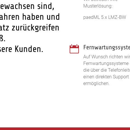
ewachsen sind,
Musterlösung:
fahren haben und
paedML 5.x LMZ-BW
atz zurückgreifen
ß.
Fernwartungssyst
sere Kunden.

Auf Wunsch richten wi
Fernwartungssysteme 
die über die Telefonlei
einen direkten Support
ermöglichen.