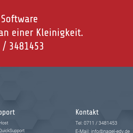
 Software
n einer Kleinigkeit.
 / 3481453
pport
Kontakt
Host
Tel:
0711 / 3481453
QuickSupport
E-Mail:
info@nagel-edv.de