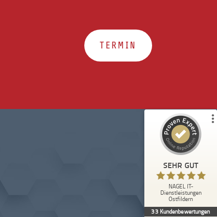
TERMIN
Kundenbewertungen und Erfahrungen zu
NAGEL IT-Dienstleistungen Ostfildern
%
100
SEHR GUT
Empfehlungen auf
ProvenExpert.com
5,00
/
5,00
32
1
1
Bewertungen von
Bewertung auf
anderen Quelle
ProvenExpert.com
SEHR GUT
Blick aufs ProvenExpert-Profil werfen
NAGEL IT-
Anonym
Dienstleistungen
4,98
Ostfildern
Arbeiten mittlerweile seit über 5 Jahren mit
33
Kundenbewertungen
Kai zusammen, wir sind sehr zufrieden!