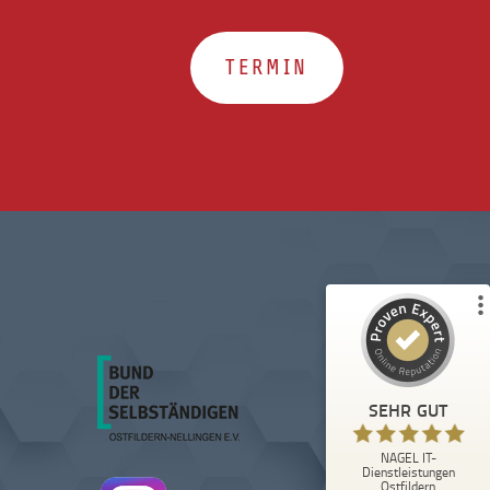
TERMIN
Kundenbewertungen und Erfahrungen zu
NAGEL IT-Dienstleistungen Ostfildern
%
100
SEHR GUT
Empfehlungen auf
ProvenExpert.com
5,00
/
5,00
32
1
1
Bewertungen von
Bewertung auf
anderen Quelle
ProvenExpert.com
SEHR GUT
Blick aufs ProvenExpert-Profil werfen
NAGEL IT-
Anonym
Dienstleistungen
4,98
Ostfildern