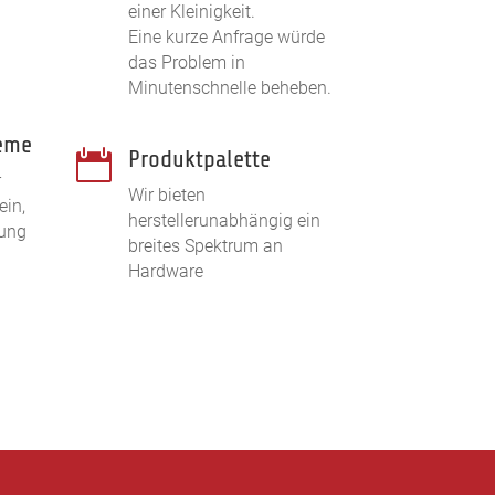
einer Kleinigkeit.
Eine kurze Anfrage würde
das Problem in
Minutenschnelle beheben.
eme
Produktpalette

r
Wir bieten
ein,
herstellerunabhängig ein
tung
breites Spektrum an
Hardware