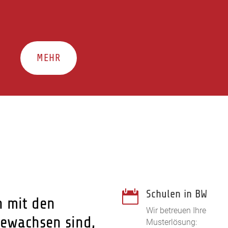
MEHR
Schulen in BW

n mit den
Wir betreuen Ihre
ewachsen sind,
Musterlösung: