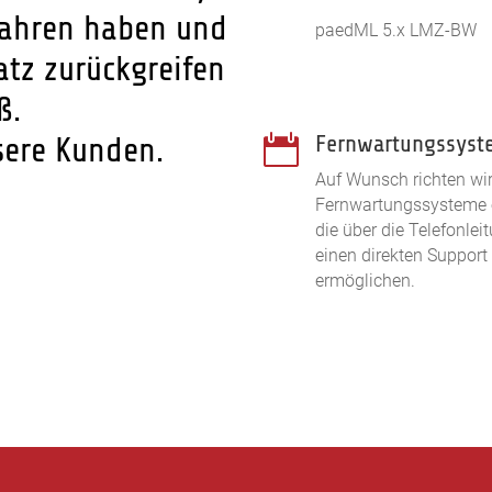
fahren haben und
paedML 5.x LMZ-BW
atz zurückgreifen
ß.
Fernwartungssyst
sere Kunden.

Auf Wunsch richten wi
Fernwartungssysteme 
die über die Telefonlei
einen direkten Support
ermöglichen.