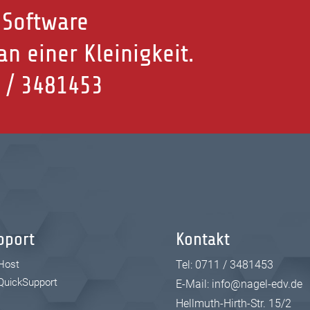
 Software
n einer Kleinigkeit.
 / 3481453
pport
Kontakt
Host
Tel:
0711 / 3481453
QuickSupport
E-Mail:
info@nagel-edv.de
Hellmuth-Hirth-Str. 15/2